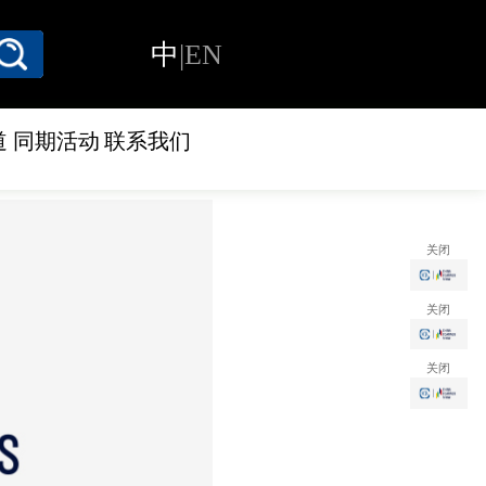
中
|
EN
道
同期活动
联系我们
关闭
关闭
关闭