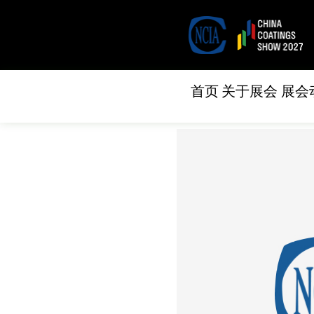
首页
关于展会
展会