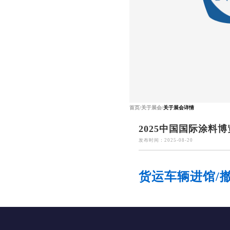
首页
/
关于展会
/
关于展会详情
2025中国国际涂料
发布时间：2025-08-20
货运车辆进馆/