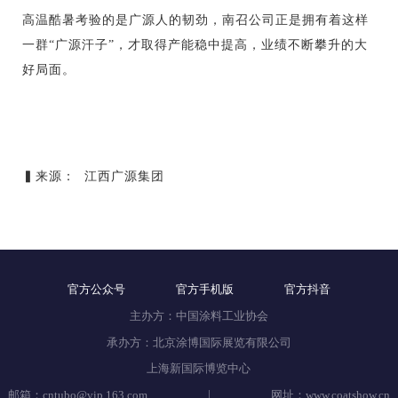
高温酷暑考验的是广源人的韧劲，南召公司正是拥有着这样
一群“广源汗子”，才取得产能稳中提高，业绩不断攀升的大
好局面。
▍来源： 江西广源集团
官方公众号
官方手机版
官方抖音
主办方：中国涂料工业协会
承办方：北京涂博国际展览有限公司
上海新国际博览中心
|
邮箱：cntubo@vip.163.com
网址：www.coatshow.cn