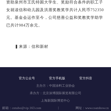
资助泉州市王氏特困大学生、奖励符合条件的职工子
女就读信和幼儿园及洪厝奖教奖学共计人民币752350
元。基金会运作至今，公司慈善公益和奖教奖学助学
已共计984万余元。
▍来源：信和新材
官方公众号
官方手机版
官方抖音
主办方：中国涂料工业协会
承办方：北京涂博国际展览有限公司
上海新国际博览中心
|
邮箱：cntubo@vip.163.com
网址：www.coatshow.cn