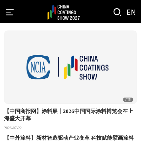
广告
【中国商报网】涂料展丨2026中国国际涂料博览会在上
海盛大开幕
2026-07-22
【中外涂料】新材智造驱动产业变革 科技赋能擘画涂料