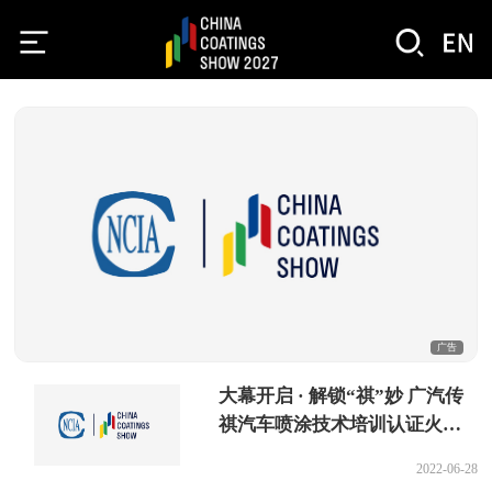
广告
大幕开启 · 解锁“祺”妙 广汽传
祺汽车喷涂技术培训认证火热
进行中
2022-06-28