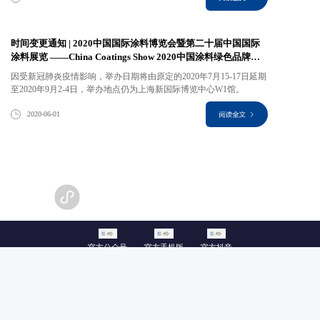
时间变更通知 | 2020中国国际涂料博览会暨第二十届中国国际
涂料展览 ——China Coatings Show 2020中国涂料绿色品牌展
示活动展会
因受新冠肺炎疫情影响，举办日期将由原定的2020年7月15-17日延期
至2020年9月2-4日，举办地点仍为上海新国际博览中心W1馆。
2020-06-01
...
5
6
7
8
9
10
11
云上参展
官方公众号
官方手机版
官方抖音
展会
展会动态
展商名录
资讯中心
亮点回顾
精彩视频
同期活动
联
涂料工业协会
承办方：北京涂博国际展览有限公司
上海
邮箱：cntubo@vip.163.com
|
网址：www.coatshow.cn